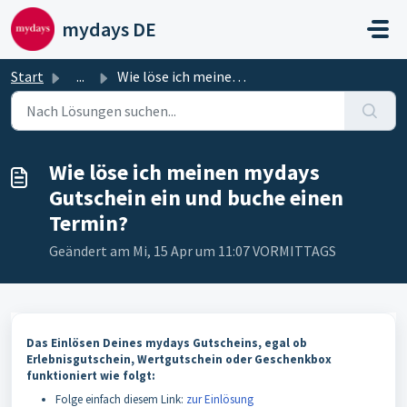
Zum hauptsächlichen Inhalt gehen
mydays DE
Start
...
Wie löse ich meinen mydays Gutschein ein und buche einen ...
Wie löse ich meinen mydays
Gutschein ein und buche einen
Termin?
Geändert am Mi, 15 Apr um 11:07 VORMITTAGS
Das Einlösen Deines mydays Gutscheins, egal ob
Erlebnisgutschein, Wertgutschein oder Geschenkbox
funktioniert wie folgt:
Folge einfach diesem Link:
zur Einlösung