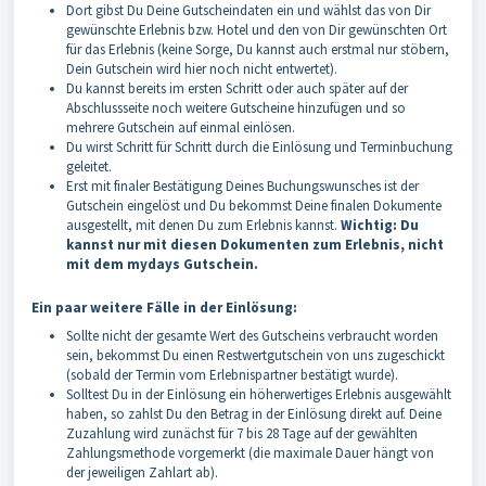
Dort gibst Du Deine Gutscheindaten ein und wählst das von Dir
gewünschte Erlebnis bzw. Hotel und den von Dir gewünschten Ort
für das Erlebnis (keine Sorge, Du kannst auch erstmal nur stöbern,
Dein Gutschein wird hier noch nicht entwertet).
Du kannst bereits im ersten Schritt oder auch später auf der
Abschlussseite noch weitere Gutscheine hinzufügen und so
mehrere Gutschein auf einmal einlösen.
Du wirst Schritt für Schritt durch die Einlösung und Terminbuchung
geleitet.
Erst mit finaler Bestätigung Deines Buchungswunsches ist der
Gutschein eingelöst und Du bekommst Deine finalen Dokumente
ausgestellt, mit denen Du zum Erlebnis kannst.
Wichtig: Du
kannst nur mit diesen Dokumenten zum Erlebnis, nicht
mit dem mydays Gutschein.
Ein paar weitere Fälle in der Einlösung:
Sollte nicht der gesamte Wert des Gutscheins verbraucht worden
sein, bekommst Du einen Restwertgutschein von uns zugeschickt
(sobald der Termin vom Erlebnispartner bestätigt wurde).
Solltest Du in der Einlösung ein höherwertiges Erlebnis ausgewählt
haben, so zahlst Du den Betrag in der Einlösung direkt auf.
Deine
Zuzahlung wird zunächst für 7 bis 28 Tage auf der gewählten
Zahlungsmethode vorgemerkt (die maximale Dauer hängt von
der jeweiligen Zahlart ab).