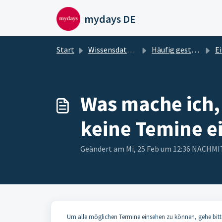
Zum hauptsächlichen Inhalt gehen
mydays DE
Start
Wissensdatenbank
Häufig gestellte Fragen
Einl
Was mache ich,
keine Temine e
Geändert am Mi, 25 Feb um 12:36 NACHM
Um alle möglichen Termine einsehen zu können, gehe bitt