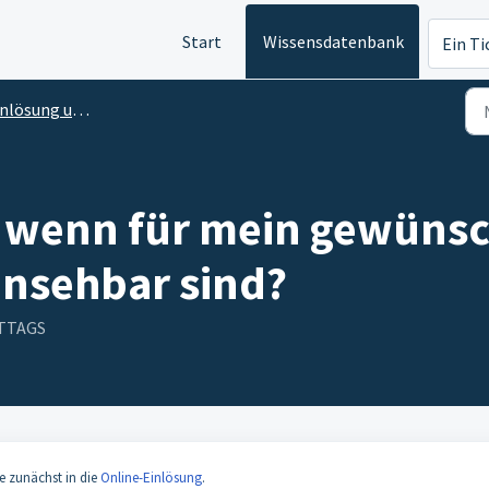
Start
Wissensdatenbank
Ein Ti
ösung und Terminbuchung
 wenn für mein gewünsc
insehbar sind?
ITTAGS
e zunächst in die
Online-Einlösung
.