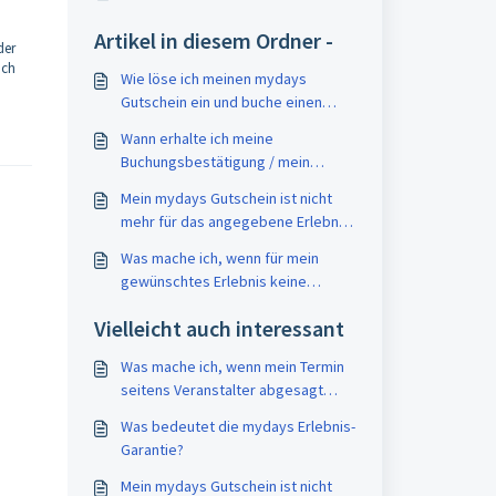
Artikel in diesem Ordner -
der
uch
Wie löse ich meinen mydays
Gutschein ein und buche einen
Termin?
Wann erhalte ich meine
Buchungsbestätigung / mein
Erlebnisticket?
Mein mydays Gutschein ist nicht
mehr für das angegebene Erlebnis
einlösbar - was kann ich tun?
Was mache ich, wenn für mein
gewünschtes Erlebnis keine
Temine einsehbar sind?
Vielleicht auch interessant
Was mache ich, wenn mein Termin
seitens Veranstalter abgesagt
wurde?
Was bedeutet die mydays Erlebnis-
Garantie?
Mein mydays Gutschein ist nicht