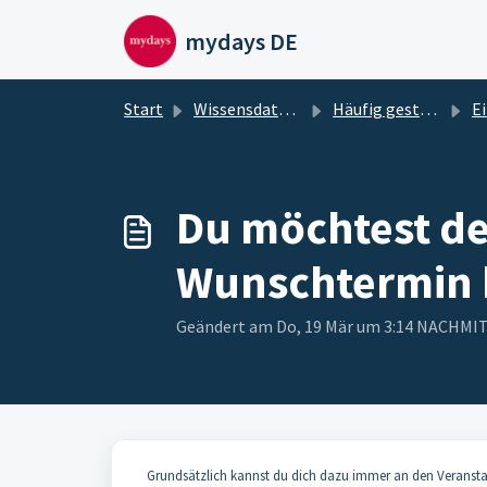
Zum hauptsächlichen Inhalt gehen
mydays DE
Start
Wissensdatenbank
Häufig gestellte Fragen
Einl
Du möchtest dei
Wunschtermin b
Geändert am Do, 19 Mär um 3:14 NACHMI
Grundsätzlich kannst du dich dazu immer an den Veranstalt