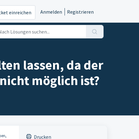
Anmelden
Registrieren
cket einreichen
ten lassen, da der
icht möglich ist?
ben,
Drucken