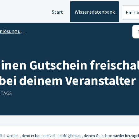
Start
Wissensdatenbank
Ein Ti
ösung und Terminbuchung
nen Gutschein freischal
ei deinem Veranstalter n
TTAGS
er wenden, denn er hat jederzeit die Möglichkeit, deinen Gutschein wieder freizuge