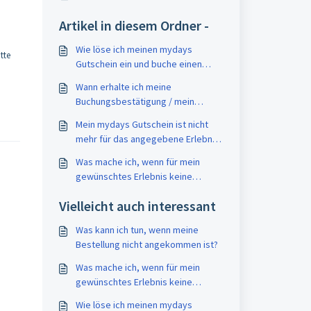
Artikel in diesem Ordner -
Wie löse ich meinen mydays
tte
Gutschein ein und buche einen
Termin?
Wann erhalte ich meine
Buchungsbestätigung / mein
Erlebnisticket?
Mein mydays Gutschein ist nicht
mehr für das angegebene Erlebnis
einlösbar - was kann ich tun?
Was mache ich, wenn für mein
gewünschtes Erlebnis keine
Temine einsehbar sind?
Vielleicht auch interessant
Was kann ich tun, wenn meine
Bestellung nicht angekommen ist?
Was mache ich, wenn für mein
gewünschtes Erlebnis keine
Temine einsehbar sind?
Wie löse ich meinen mydays